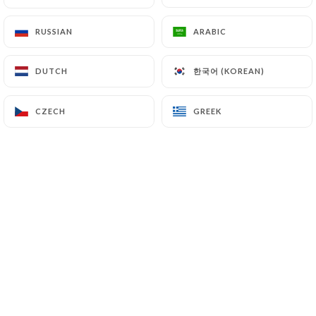
RUSSIAN
RUSSIAN
ARABIC
ARABIC
CASA ELLI Cucina & Café
한국어 (KOREAN)
한국어 (KOREAN)
DUTCH
DUTCH
"Un bar et un restaurant sicilien, situé
au cœur de Nice dans le quartier du Car
CZECH
CZECH
GREEK
GREEK
D'or, attentif à offrir à ses clients des
produits italiens absolument
authentiques et de grande qualité, en
recherchant et en sélectionnant
toujours le meilleur de ce que le marché
alimentaire peut offrir. Du café au petit
déjeuner, en passant par la cuisine avec
une carte qui change tous les jours pour
offrir et garantir un menu quotidien de