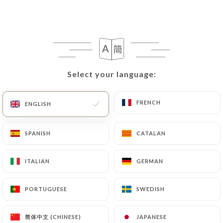
Select your language:
Select your language:
FRENCH
FRENCH
ENGLISH
ENGLISH
161 REVIEW
RESTAURANT & PIZZERIA ITALIEN
SPANISH
SPANISH
CATALAN
CATALAN
1 Rue Maurice Jaubert
06000 Nice France
ITALIAN
ITALIAN
GERMAN
GERMAN
PORTUGUESE
PORTUGUESE
SWEDISH
SWEDISH
Who are we?
简体中文 (CHINESE)
简体中文 (CHINESE)
JAPANESE
JAPANESE