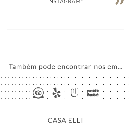
INSTAGRAM".
NA
Também pode encontrar-nos em…
AL
RVAR
ERIA
IAÇÃO
ENSA
ACTO
CASA ELLI