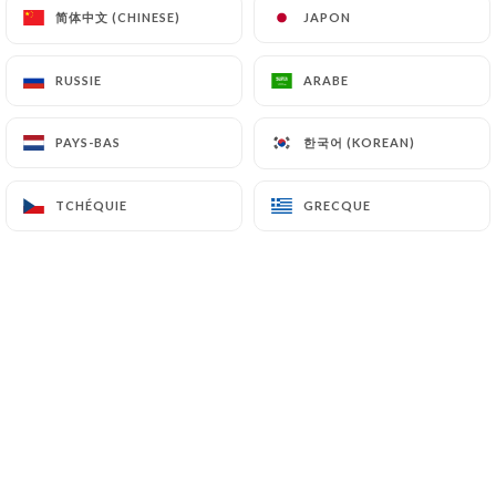
简体中文 (CHINESE)
简体中文 (CHINESE)
JAPON
JAPON
RUSSIE
RUSSIE
ARABE
ARABE
CASA ELLI Cucina & Café
"Un bar et un restaurant sicilien, situé
한국어 (KOREAN)
한국어 (KOREAN)
PAYS-BAS
PAYS-BAS
au cœur de Nice dans le quartier du Car
D'or, attentif à offrir à ses clients des
TCHÉQUIE
TCHÉQUIE
GRECQUE
GRECQUE
produits italiens absolument
authentiques et de grande qualité, en
recherchant et en sélectionnant
toujours le meilleur de ce que le marché
alimentaire peut offrir. Du café au petit
déjeuner, en passant par la cuisine avec
une carte qui change tous les jours pour
offrir et garantir un menu quotidien de