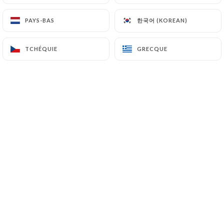
한국어 (KOREAN)
한국어 (KOREAN)
PAYS-BAS
PAYS-BAS
TCHÉQUIE
TCHÉQUIE
GRECQUE
GRECQUE