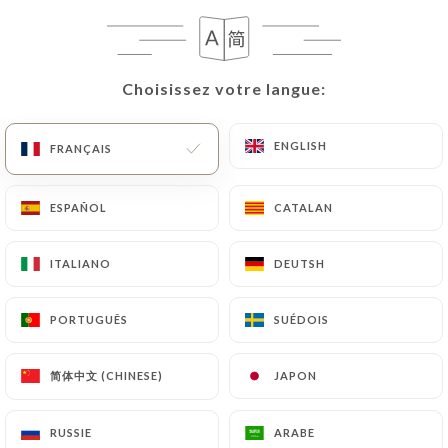
Choisissez votre langue:
Choisissez votre langue:
ENGLISH
ENGLISH
FRANÇAIS
FRANÇAIS
ESPAÑOL
ESPAÑOL
CATALAN
CATALAN
ITALIANO
ITALIANO
DEUTSH
DEUTSH
PORTUGUÊS
PORTUGUÊS
SUÉDOIS
SUÉDOIS
简体中文 (CHINESE)
简体中文 (CHINESE)
JAPON
JAPON
RUSSIE
RUSSIE
ARABE
ARABE